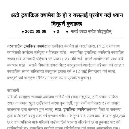
अटो ट्र्याकिङ क्यामेरा के हो र यसलाई प्रयोग गर्दा ध्यान
दिनुपर्ने कुराहरू
●
2021-09-08
●
3
●
मलाई एउटा सन्देश छोड्नुहोस्
द
स्वचालित ट्र्याकिङ क्यामेरा
एक एकीकृत क्यामेरा हो जसले लेन्स, PTZ र साधारण
क्यामेराको कार्यहरू एकीकृत र विस्तार गर्दछ। स्वचालित ट्र्याकिङ क्यामेराले स्वचालित
रूपमा छवि जानकारी पहिचान गर्न सक्छ। जब छवि सर्छ, यसले आन्दोलनको साथ छवि
क्याप्चर गर्दछ। यसले निगरानी दायरा भित्र वस्तुहरूको आन्दोलन पहिचान गर्न सक्छ र
स्वचालित रूपमा चलिरहेको वस्तुहरू ट्र्याक गर्न PTZ लाई नियन्त्रण गर्न सक्छ,
वस्तुको सबै चालहरू मोनिटरमा स्पष्ट रूपमा प्रसारित हुन्छन्।
सावधानी
यदि धेरै वस्तुहरू समयको अवधिमा सारियो भने (याद राख्नुहोस्, हामी प्राय: पार्किङ
स्थल वा समान खुला ठाउँहरूको बारेमा कुरा गर्छौं, जुन सयौं मानिसहरू र / वा सवारी
साधनहरू द्वारा बारम्बार हुन सक्छ),
स्वत: ट्र्याकिङ क्यामेरा
सबैभन्दा छिटो वा सबैभन्दा
ठूलो चलिरहेको वस्तु लक गर्न प्रयास गर्नेछ। के हुन्छ यदि एउटा कार छेउबाट गुज्रिएको
छ र एक व्यक्तिले पार्क गरिएको गाडीमा छिर्ने प्रयास गरिरहेको छ वा हुकबाट पार गर्न
खोजिरहेको छ? ड्राइभिङ गाडीको खराब गतिविधिहरू पूर्ण रूपमा अप्रासंगिक छन्।