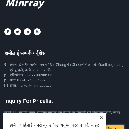
हामीलाई सम्पर्क गर्नुहोस
ठेगाना: & र Flo फ्लोर, भवन १ 13-ए, ZhongHaiXin टेक्नोलोजी पार्क, Ganli रोड, Lilang
एवेन्यू, बुजी, शेन्जेन 8१8११२, चीन
टेलिफोन:
+86-755-33288582
फोन:
+86-18948184779
इमेल:
market@minrrayav.com
Inquiry For Pricelist
हाम्रो PTZ क्यामेरा, स्वत: ट्र्याकिङ क्यामेरा, वेब क्यामेरा वा मूल्यसूची बारे सोधपुछको लागि, कृपया
X
हामीलाई आफ्नो इमेल छोड्नुहोस् र हामी 24 घण्टा भित्र सम्पर्कमा हुनेछौं।
हामी तपाईंलाई राम्रो ब्राउजिङ अनुभव प्रदान गर्न, साइट