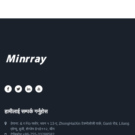
हामीलाई सम्पर्क गर्नुहोस
ठेगाना: & र Flo फ्लोर, भवन १ 13-ए, ZhongHaiXin टेक्नोलोजी पार्क, Ganli रोड, Lilang
एवेन्यू, बुजी, शेन्जेन 8१8११२, चीन
टेलिफोन:
+86-755-33288582