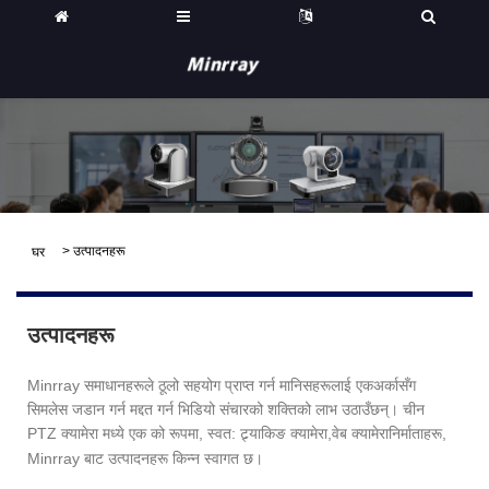
>
उत्पादनहरू
घर
उत्पादनहरू
Minrray समाधानहरूले ठूलो सहयोग प्राप्त गर्न मानिसहरूलाई एकअर्कासँग
सिमलेस जडान गर्न मद्दत गर्न भिडियो संचारको शक्तिको लाभ उठाउँछन्। चीन
PTZ क्यामेरा मध्ये एक को रूपमा, स्वत: ट्र्याकिङ क्यामेरा,
निर्माताहरू,
वेब क्यामेरा
Minrray बाट उत्पादनहरू किन्न स्वागत छ।