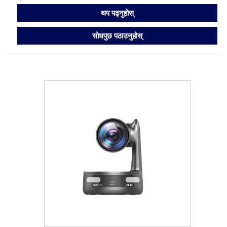
थप पढ्नुहोस्
सोधपुछ पठाउनुहोस्