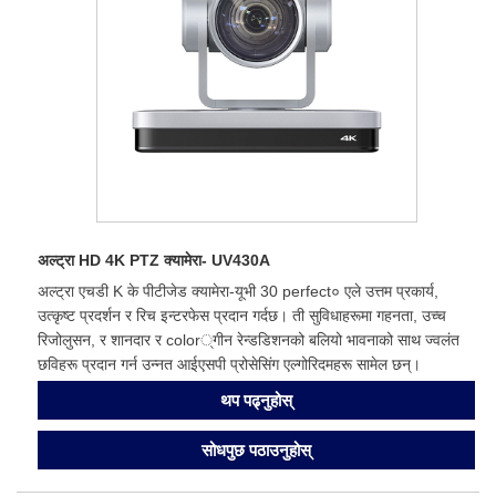
अल्ट्रा HD 4K PTZ क्यामेरा- UV430A
अल्ट्रा एचडी K के पीटीजेड क्यामेरा-यूभी 30 perfect० एले उत्तम प्रकार्य,
उत्कृष्ट प्रदर्शन र रिच इन्टरफेस प्रदान गर्दछ। ती सुविधाहरूमा गहनता, उच्च
रिजोलुसन, र शानदार र color्गीन रेन्डडिशनको बलियो भावनाको साथ ज्वलंत
छविहरू प्रदान गर्न उन्नत आईएसपी प्रोसेसिंग एल्गोरिदमहरू सामेल छन्।
थप पढ्नुहोस्
सोधपुछ पठाउनुहोस्