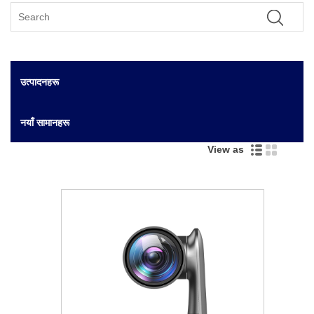
उत्पादनहरू
नयाँ सामानहरू
View as