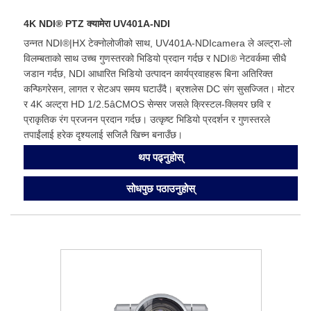
4K NDI® PTZ क्यामेरा UV401A-NDI
उन्नत NDI®|HX टेक्नोलोजीको साथ, UV401A-NDIcamera ले अल्ट्रा-लो
विलम्बताको साथ उच्च गुणस्तरको भिडियो प्रदान गर्दछ र NDI® नेटवर्कमा सीधै
जडान गर्दछ, NDI आधारित भिडियो उत्पादन कार्यप्रवाहहरू बिना अतिरिक्त
कन्फिगरेसन, लागत र सेटअप समय घटाउँदै। ब्रशलेस DC संग सुसज्जित। मोटर
र 4K अल्ट्रा HD 1/2.5âCMOS सेन्सर जसले क्रिस्टल-क्लियर छवि र
प्राकृतिक रंग प्रजनन प्रदान गर्दछ। उत्कृष्ट भिडियो प्रदर्शन र गुणस्तरले
तपाईंलाई हरेक दृश्यलाई सजिलै खिच्न बनाउँछ।
थप पढ्नुहोस्
सोधपुछ पठाउनुहोस्