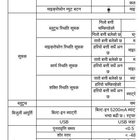
कलको ल
माइक्रोफोन म्यूट बटन
माइक्र
निलो बत्ती
ब्
ब्लुटुथ स्थिति सूचक
चम्किरहेको
निलो बत्ती बलेको छ
ब्लु
रातो बत्ती बलेको छ
माइक
माइक्रोफोन स्थिति सूचक
हरियो बत्ती सधैं अन
माइक्र
छ
सूचक
रातो बत्ती बलेको छ
माइक
कार्य स्थिति सूचक
हरियो बत्ती सधैं अन
माइक्र
छ
रातो बत्ती बलेको छ
ब्याट्र
हरियो चम्किरहेको
शक्ति स्थिति सूचक
हरियो बत्ती सधैं अन
ब्याट्री 
छ
ब्लुटुथ
समर्थ
बिल्ट-इन 5200mA ब्याट्री, 
बिल्ट-इन ब्याट्री
बिजुली आपूर्ति
भन्दा बढी छ। स्ट्यान
USB
USB जडान गर्
पुनरावृत्ति समय
<0.5 सेक
शोर स्तर
< -48 