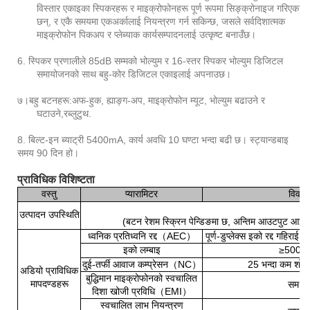
विस्तार एकाइका स्पिकरहरू र माइक्रोफोनहरू पूर्ण रूपमा सिङ्क्रोनाइज गरिएका
छन्, र एकै समयमा एकअर्कालाई नियन्त्रण गर्न सकिन्छ, जसले सर्वदिशात्मक
माइक्रोफोन पिकअप र प्लेब्याक कार्यसम्पादनलाई उत्कृष्ट बनाउँछ।
6. स्पिकर प्रणालीले 85dB सम्मको भोल्युम र 16-स्तर स्पिकर भोल्युम डिजिटल
समायोजनको साथ बहु-कोर डिजिटल एकाइलाई अपनाउछ।
७।
बहु बटनहरू:
अफ-हुक, ह्याङ्ग-अप, माइक्रोफोन म्यूट, भोल्युम बढाउने र
घटाउने,
र
ब्लुटुथ
.
8. बिल्ट-इन ब्याट्री 5400mA, कार्य अवधि 10 घण्टा भन्दा बढी छ। स्ट्यान्डबाइ
समय 90 दिन हो।
प्राविधिक विशिष्टता
वस्तु
प्यारामिटर
विवर
उत्पादन उपस्थिति
(बटन रेशम स्क्रिन पेन्डिङमा छ, अन्तिम आउटपुट आई
ध्वनिक प्रतिध्वनि रद्द
（
AEC
）
पूर्ण-डुप्लेक्स इको रद्द गहिराई 
इको लम्बाइ
≥
500
सु
दुई-तर्फी आवाज कम्प्रेसन
（
NC
）
25 भन्दा कम शोर क
अडियो प्राविधिक
बुद्धिमान माइक्रोफोनको स्वचालित
मापदण्डहरू
समर्थ
दिशा खोजी प्रविधि
（
EMI
）
स्वचालित लाभ नियन्त्रण