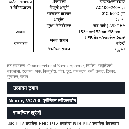
S
प्रणाली
विन्डोज/एन्ड्रोइड
आवेदन वातावरण
र विशिष्टताहरू
बिजुली आपूर्ति
AC100~240V
，
50
सञ्चालन तापमान
0
°
C-50
°
C (सञ्चा
आर्द्रता
२०% -
सुरक्षा विनिर्देशहरू
सीई मार्क (LVD र EMC
आयाम
152mm*152mm*38mm
USB केबल/क्यास्केड केबल/निर्द
मानक सामान
सामानहरू
वारेन्टी क
वैकल्पिक सामान
ब्लुटुथ एड
हट ट्यागहरू: Omnidirectional Speakerphone, निर्माता, आपूर्तिकर्ता,
कारखाना, स्टकमा, थोक, किन्नुहोस्, चीन, छुट, कम मूल्य, नयाँ, उन्नत, टिकाउ,
गुणस्तर, फेसन
उत्पादन ट्याग
Minrray VC700, प्रीमियम स्पीकरफोन
सम्बन्धित श्रेणी
4K PTZ क्यामेरा
FHD PTZ क्यामेरा
NDI PTZ क्यामेरा
वेबक्याम