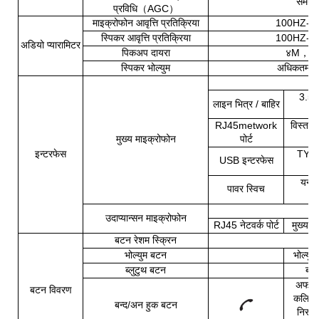
समर्थ
प्रविधि
（
AGC
）
माइक्रोफोन आवृत्ति प्रतिक्रिया
100HZ-2
स्पिकर आवृत्ति प्रतिक्रिया
100HZ-2
अडियो प्यारामिटर
पिकअप दायरा
४M
，
3
स्पिकर भोल्युम
अधिकतम: 
3.5
लाइन भित्र / बाहिर
RJ45metwork
विस्तार
मुख्य माइक्रोफोन
पोर्ट
इन्टरफेस
TYPE
USB इन्टरफेस
यन्त
पावर स्विच
स
उदा
प्यान्सन
माइक्रोफोन
RJ45 नेटवर्क पोर्ट
मुख्य म
बटन रेशम स्क्रिन
भोल्युम बटन
भोल्युम
ब्लुटुथ बटन
ब्ल
अफ-हु
बटन विवरण
कलिङ स्
बन्द/अन हुक बटन
निस्कन