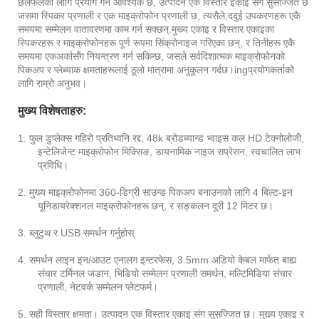
छलफलको लागि प्रयोग गर्न आवश्यक छ, उत्पादन एक विस्तार इकाई संग सुसज्जित छ,
जसमा स्पिकर प्रणाली र एक माइक्रोफोन प्रणाली छ, त्यसैले,
द
दुई उपकरणहरू एकै
समयमा सम्मेलन वातावरणमा काम गर्न सक्छन्
.
मुख्य एकाइ र विस्तार एकाइका
स्पिकरहरू र माइक्रोफोनहरू पूर्ण रूपमा सिंक्रोनाइज गरिएका छन्, र तिनीहरू एकै
समयमा एकअर्कासँग नियन्त्रण गर्न सकिन्छ, जसले सर्वदिशात्मक माइक्रोफोनको
पिकअप र प्लेब्याक क्षमताहरूलाई ठूलो मात्रामा अनुकूलन गर्दछ।
ing
प्रयोगकर्ताको
लागि राम्रो अनुभव।
मुख्य विशेषताहरु:
1. फुल डुप्लेक्स गहिरो प्रतिध्वनि रद्द, 48k ब्रोडब्यान्ड भ्वाइस कल HD टेक्नोलोजी,
इन्टेलिजेन्ट माइक्रोफोन मिक्सिङ, डायनामिक नाइज सप्रेसन, स्वचालित लाभ
प्रविधि।
2. मुख्य माइक्रोफोनमा 360-डिग्री साउन्ड पिकअप बनाउनको लागि 4 बिल्ट-इन
यूनिडायरेक्शनल माइक्रोफोनहरू छन्, र सङ्कलन दूरी 12 मिटर छ।
3. ब्लुटुथ र USB समर्थन गर्नुहोस्
4. समर्थन लाइन इन/आउट एनालग इन्टरफेस, 3.5mm अडियो केबल मार्फत बाह्य
संचार टर्मिनल जडान, भिडियो सम्मेलन प्रणाली समर्थन, मल्टिमिडिया संचार
प्रणाली, नेटवर्क सम्मेलन प्लेटफर्म।
5. सही विस्तार क्षमता। उत्पादन एक विस्तार एकाइ संग सुसज्जित छ। मुख्य एकाइ र