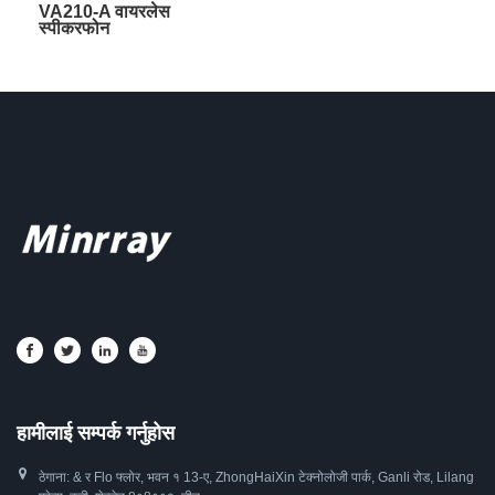
VA210-A वायरलेस
स्पीकरफोन
हामीलाई सम्पर्क गर्नुहोस
ठेगाना: & र Flo फ्लोर, भवन १ 13-ए, ZhongHaiXin टेक्नोलोजी पार्क, Ganli रोड, Lilang