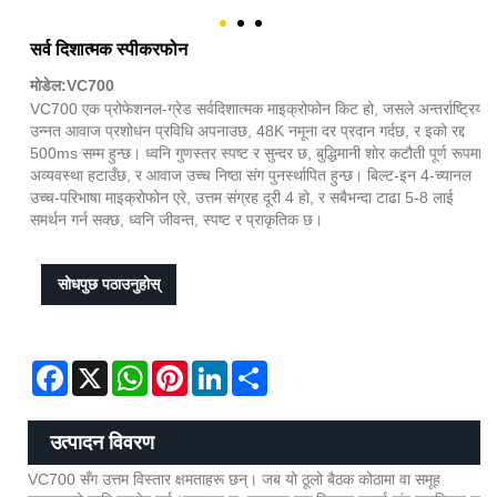
सर्व दिशात्मक स्पीकरफोन
मोडेल:VC700
VC700 एक प्रोफेशनल-ग्रेड सर्वदिशात्मक माइक्रोफोन किट हो, जसले अन्तर्राष्ट्रिय
उन्नत आवाज प्रशोधन प्रविधि अपनाउछ, 48K नमूना दर प्रदान गर्दछ, र इको रद्द
500ms सम्म हुन्छ। ध्वनि गुणस्तर स्पष्ट र सुन्दर छ, बुद्धिमानी शोर कटौती पूर्ण रूपमा
अव्यवस्था हटाउँछ, र आवाज उच्च निष्ठा संग पुनर्स्थापित हुन्छ। बिल्ट-इन 4-च्यानल
उच्च-परिभाषा माइक्रोफोन एरे, उत्तम संग्रह दूरी 4 हो, र सबैभन्दा टाढा 5-8 लाई
समर्थन गर्न सक्छ, ध्वनि जीवन्त, स्पष्ट र प्राकृतिक छ।
सोधपुछ पठाउनुहोस्
Facebook
X
WhatsApp
Pinterest
LinkedIn
Share
उत्पादन विवरण
VC700 सँग उत्तम विस्तार क्षमताहरू छन्। जब यो ठूलो बैठक कोठामा वा समूह