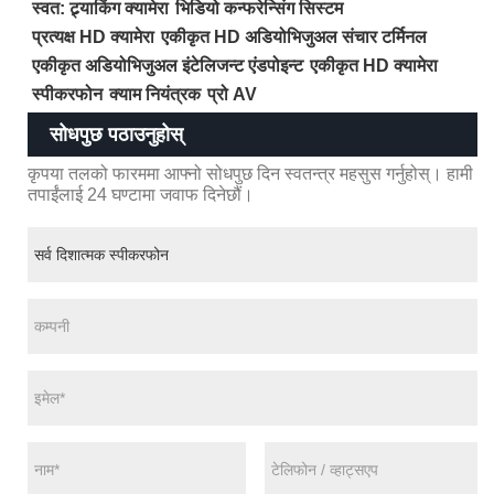
स्वत: ट्र्याकिंग क्यामेरा
भिडियो कन्फरेन्सिंग सिस्टम
प्रत्यक्ष HD क्यामेरा
एकीकृत HD अडियोभिजुअल संचार टर्मिनल
एकीकृत अडियोभिजुअल इंटेलिजन्ट एंडपोइन्ट
एकीकृत HD क्यामेरा
स्पीकरफोन
क्याम नियंत्रक
प्रो AV
सोधपुछ पठाउनुहोस्
कृपया तलको फारममा आफ्नो सोधपुछ दिन स्वतन्त्र महसुस गर्नुहोस्। हामी
तपाईंलाई 24 घण्टामा जवाफ दिनेछौं।